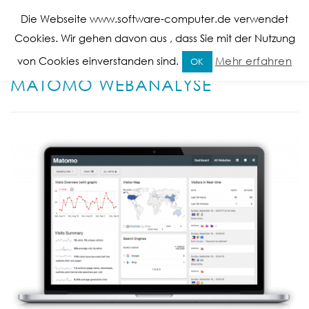
Die Webseite www.software-computer.de verwendet
Cookies. Wir gehen davon aus , dass Sie mit der Nutzung
DAS SYSTEMHAUS
von Cookies einverstanden sind.
Mehr erfahren
OK
MATOMO WEBANALYSE
ROBERT KÖLBL
IT TRANSFORMATION
SUPPORT PORTAL
DATENSCHUTZ
MEDIATHEK
IMPRESSUM
KONTAKT